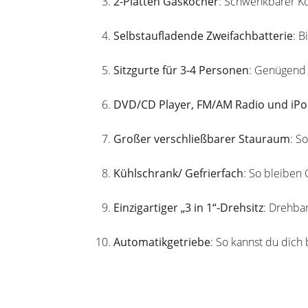
2-Platten Gaskocher
: Schwenkbarer Ko
Selbstaufladende Zweifachbatterie
: B
Sitzgurte für 3-4 Personen
: Genügend 
DVD/CD Player, FM/AM Radio und iPo
Großer verschließbarer Stauraum
: S
Kühlschrank/ Gefrierfach
: So bleiben 
Einzigartiger „3 in 1“-Drehsitz
: Drehbar
Automatikgetriebe
: So kannst du dich