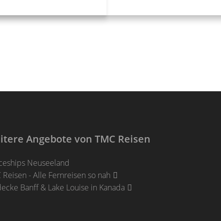
itere Angebote von TMC Reisen
ceships Neuseeland
Reisen - Alle Fernreisen so nah
ecke Banff & Lake Louise in Kanada