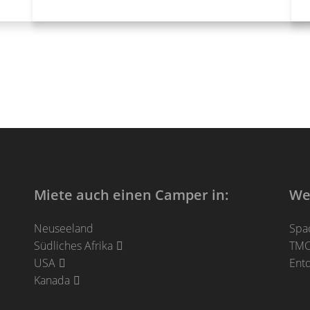
Miete auch einen Camper in:
We
Neuseeland
Spa
Südliches Afrika
TMC 
USA
Entd
Kanada