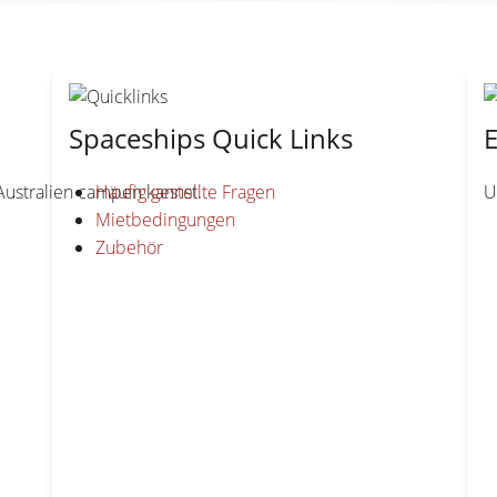
Spaceships Quick Links
E
ustralien campen kannst.
Häufig gestellte Fragen
U
Mietbedingungen
Zubehör