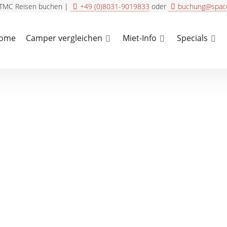
 TMC Reisen buchen |
+49 (0)8031-9019833
oder
buchung@space
ome
Camper vergleichen
Miet-Info
Specials