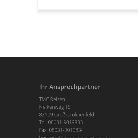
Ihr Ansprechpartner
TMC Reisen
Nelkenweg 15
83109 Großkarolinenfeld
Tel. 08031-9019833
Fax: 08031-9019834
buchung@spaceship-camper.de