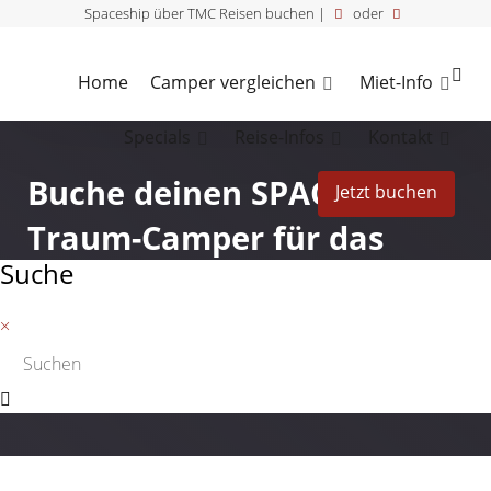
Spaceship über TMC Reisen buchen |
oder
Home
Camper vergleichen
Miet-Info
Specials
Reise-Infos
Kontakt
Buche deinen SPACESHIPS
Jetzt buchen
Traum-Camper für das
Suche
ultimative Abenteuer in
Australien!
×