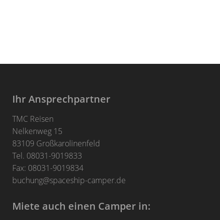
Ihr Ansprechpartner
TMC Reisen
Nelkenweg 15
83109 Großkarolinenfeld
Tel. 08031-9019833
Fax: 08031-9019834
buchung@spaceship-camper.de
Miete auch einen Camper in: